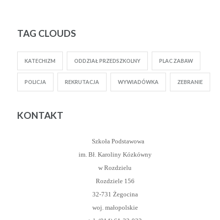
TAG CLOUDS
KATECHIZM
ODDZIAŁ PRZEDSZKOLNY
PLAC ZABAW
POLICJA
REKRUTACJA
WYWIADÓWKA
ZEBRANIE
KONTAKT
Szkoła Podstawowa
im. Bł. Karoliny Kózkówny
w Rozdzielu
Rozdziele 156
32-731 Żegocina
woj. małopolskie