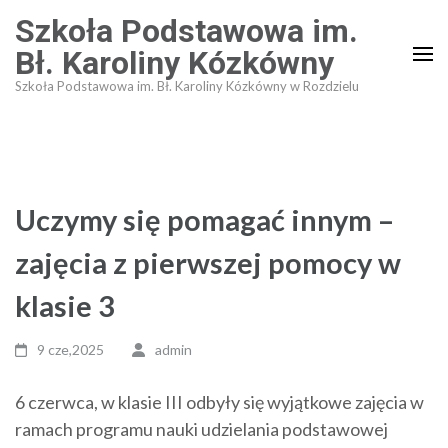
Skip
Szkoła Podstawowa im.
to
Bł. Karoliny Kózkówny
content
Szkoła Podstawowa im. Bł. Karoliny Kózkówny w Rozdzielu
(Press
Enter)
Uczymy się pomagać innym –
zajęcia z pierwszej pomocy w
klasie 3
9 cze,2025
admin
6 czerwca, w klasie III odbyły się wyjątkowe zajęcia w
ramach programu nauki udzielania podstawowej