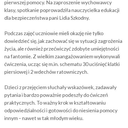
pierwszej pomocy. Na zaproszenie wychowawcy
klasy, spotkanie poprowadziła nauczycielka edukacji
dla bezpieczeństwa pani Lidia Szkodny.
Podczas zajęć uczniowie mieli okazję nie tylko
dowiedzieć się, jak zachować się w sytuacji zagrożenia
życia, ale również przećwiczyć zdobyte umiejętności
na fantomie. Z wielkim zaangażowaniem wykonywali
ćwiczenia, ucząc się m.in. schematu 30 uciśnięć klatki
piersiowej i 2 wdechów ratowniczych.
Dzieci z przejęciem słuchały wskazówek, zadawały
pytania i bardzo poważnie podeszły do ćwiczeń
praktycznych. To ważny krok w kształtowaniu
odpowiedzialności i gotowości do niesienia pomocy
innym – nawet w tak młodym wieku.