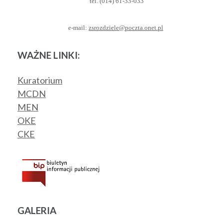
tel. (014) 61-33-033
e-mail:
zsrozdziele@poczta.onet.pl
WAŻNE LINKI:
Kuratorium
MCDN
MEN
OKE
CKE
GALERIA