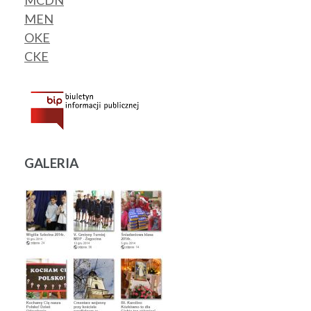
MCDN
MEN
OKE
CKE
GALERIA