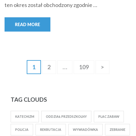
ten okres został obchodzony zgodnie …
READ MORE
Nawigacja
Page
1
Page
2
…
Page
109
>
po
wpisach
TAG CLOUDS
KATECHIZM
ODDZIAŁ PRZEDSZKOLNY
PLAC ZABAW
POLICJA
REKRUTACJA
WYWIADÓWKA
ZEBRANIE