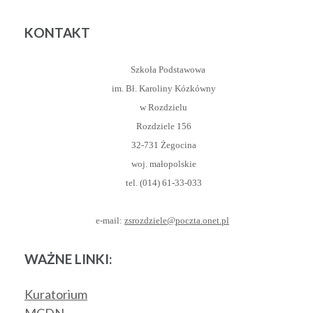
KONTAKT
Szkoła Podstawowa
im. Bł. Karoliny Kózkówny
w Rozdzielu
Rozdziele 156
32-731 Żegocina
woj. małopolskie
tel. (014) 61-33-033
e-mail:
zsrozdziele@poczta.onet.pl
WAŻNE LINKI:
Kuratorium