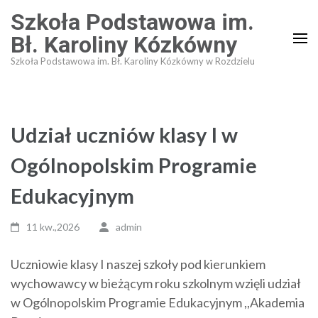
Skip
Szkoła Podstawowa im.
to
Bł. Karoliny Kózkówny
content
Szkoła Podstawowa im. Bł. Karoliny Kózkówny w Rozdzielu
(Press
Enter)
Udział uczniów klasy I w
Ogólnopolskim Programie
Edukacyjnym
11 kw.,2026
admin
Uczniowie klasy I naszej szkoły pod kierunkiem
wychowawcy w bieżącym roku szkolnym wzięli udział
w Ogólnopolskim Programie Edukacyjnym ,,Akademia